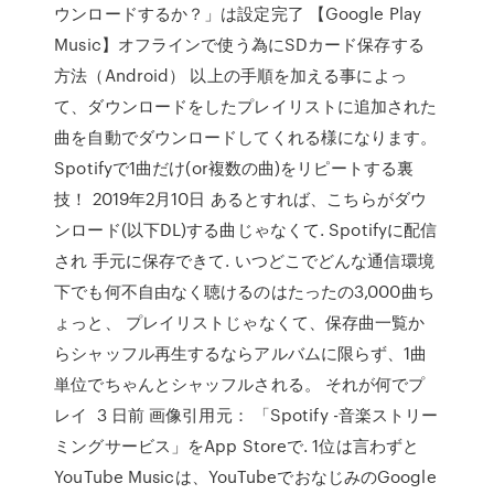
ウンロードするか？」は設定完了 【Google Play
Music】オフラインで使う為にSDカード保存する
方法（Android） 以上の手順を加える事によっ
て、ダウンロードをしたプレイリストに追加された
曲を自動でダウンロードしてくれる様になります。
Spotifyで1曲だけ(or複数の曲)をリピートする裏
技！ 2019年2月10日 あるとすれば、こちらがダウ
ンロード(以下DL)する曲じゃなくて. Spotifyに配信
され 手元に保存できて. いつどこでどんな通信環境
下でも何不自由なく聴けるのはたったの3,000曲ち
ょっと、 プレイリストじゃなくて、保存曲一覧か
らシャッフル再生するならアルバムに限らず、1曲
単位でちゃんとシャッフルされる。 それが何でプ
レイ 3 日前 画像引用元： ‎「Spotify -音楽ストリー
ミングサービス」をApp Storeで. 1位は言わずと
YouTube Musicは、YouTubeでおなじみのGoogle